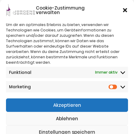
Cookie-Zustimmung
verwalten
Um dir ein optimales Erlebnis zu bieten, verwenden wir
Technologien wie Cookies, um Geräteinformationen zu
speichern und/oder darauf zuzugreifen. Wenn du diesen
Technologien zustimmst, können wir Daten wie das
Surfverhalten oder eindeutige IDs auf dieser Website
verarbeiten. Wenn du deine Zustimmung nicht erteilst oder
zurückziehst, können bestimmte Merkmale und Funktionen
beeinträchtigt werden.
Impressum
Funktional
Immer aktiv
Nutzungsbestimmungen
Sitemap
Datenschutz
Marketing
Marketi
Telefon:
+43 (0)664 4221383
Akzeptieren
Telefon:
+43 (0)650 5836683
Email:
office@jj-immo.at
Ablehnen
Website:
www.jj-immo.at
Einstellungen speichern