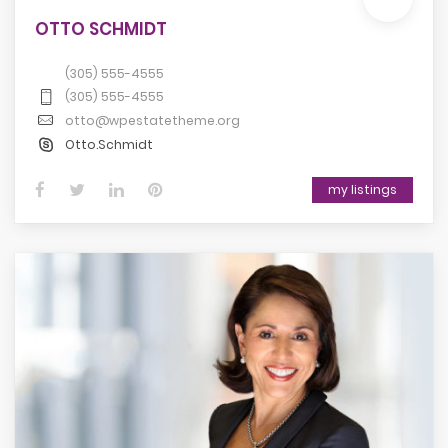
OTTO SCHMIDT
(305) 555-4555
(305) 555-4555
otto@wpestatetheme.org
Otto.Schmidt
my listings