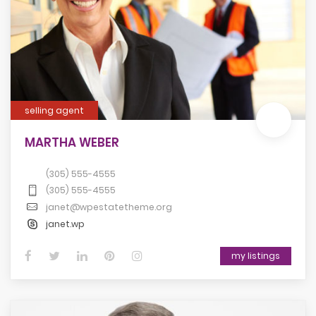
selling agent
MARTHA WEBER
(305) 555-4555
(305) 555-4555
janet@wpestatetheme.org
janet.wp
my listings