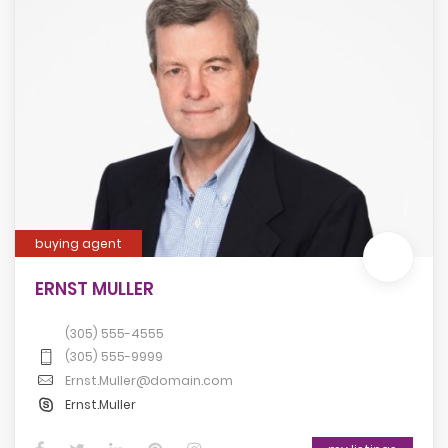
buying agent
ERNST MULLER
(305) 555-4555
(305) 555-9999
Ernst.Muller@domain.com
Ernst.Muller