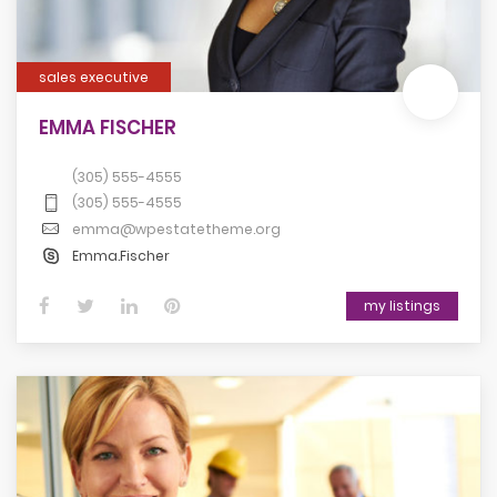
sales executive
EMMA FISCHER
(305) 555-4555
(305) 555-4555
emma@wpestatetheme.org
Emma.Fischer
my listings