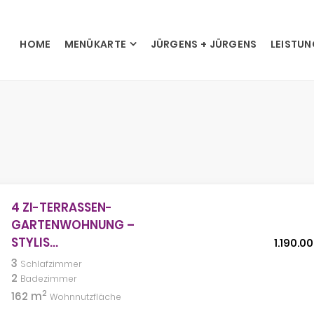
HOME
MENÜKARTE
JÜRGENS + JÜRGENS
LEISTU
4 ZI-TERRASSEN-
GARTENWOHNUNG –
STYLIS...
1.190.0
3
Schlafzimmer
2
Badezimmer
2
162 m
Wohnnutzfläche