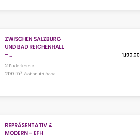
ZWISCHEN SALZBURG
UND BAD REICHENHALL
–...
1.190.0
2
Badezimmer
2
200 m
Wohnnutzfläche
REPRÄSENTATIV &
MODERN – EFH