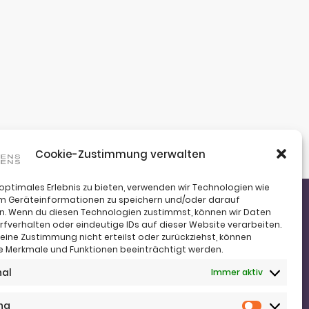
Cookie-Zustimmung verwalten
 optimales Erlebnis zu bieten, verwenden wir Technologien wie
um Geräteinformationen zu speichern und/oder darauf
n. Wenn du diesen Technologien zustimmst, können wir Daten
rfverhalten oder eindeutige IDs auf dieser Website verarbeiten.
fon:
+43 (0)664 4221383
ine Zustimmung nicht erteilst oder zurückziehst, können
fon:
+43 (0)650 5836683
 Merkmale und Funktionen beeinträchtigt werden.
l:
office@jj-immo.at
nal
Immer aktiv
bsite:
www.jj-immo.at
ng