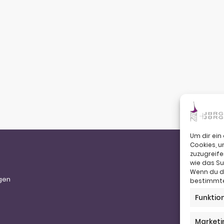
Um dir ein
Cookies, 
zuzugreife
wie das Su
Tele
Wenn du de
gen
Tele
bestimmte
Emai
Funktio
We
Marketi