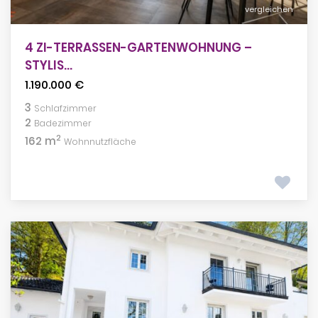
vergleichen
4 ZI-TERRASSEN-GARTENWOHNUNG –
STYLIS...
1.190.000 €
3
Schlafzimmer
2
Badezimmer
2
162 m
Wohnnutzfläche