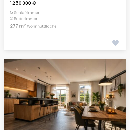
1.280.000 €
5
Schlafzimmer
2
Badezimmer
2
277 m
Wohnnutzfläche