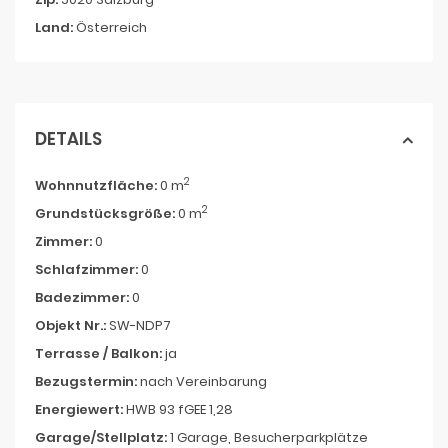
Land:
Österreich
DETAILS
2
Wohnnutzfläche:
0 m
2
Grundstücksgröße:
0 m
Zimmer:
0
Schlafzimmer:
0
Badezimmer:
0
Objekt Nr.:
SW-NDP7
Terrasse / Balkon:
ja
Bezugstermin:
nach Vereinbarung
Energiewert:
HWB 93 fGEE 1,28
Garage/Stellplatz:
1 Garage, Besucherparkplätze