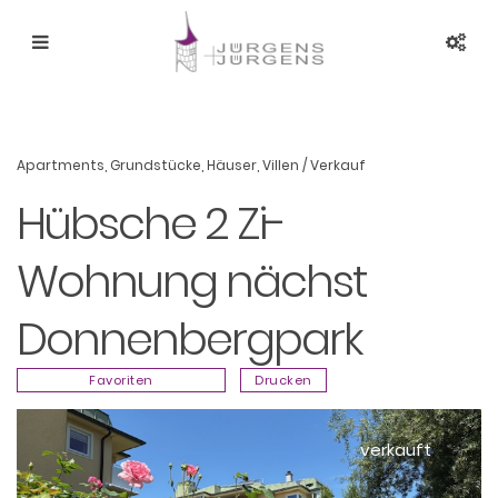
Apartments
,
Grundstücke
,
Häuser
,
Villen
/
Verkauf
Hübsche 2 Zi-
Wohnung nächst
Donnenbergpark
Favoriten
Drucken
verkauft