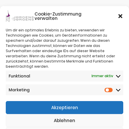
Cookie-Zustimmung
verwalten
Um dir ein optimales Erlebnis zu bieten, verwenden wir
Technologien wie Cookies, um Geräteinformationen zu
speichern und/oder darauf zuzugreifen. Wenn du diesen
Technologien zustimmst, können wir Daten wie das
Surfverhalten oder eindeutige IDs auf dieser Website
verarbeiten. Wenn du deine Zustimmung nicht erteilst oder
zurückziehst, können bestimmte Merkmale und Funktionen
beeinträchtigt werden.
Impressum
Funktional
Immer aktiv
Nutzungsbestimmungen
Sitemap
Datenschutz
Marketing
Marketi
Telefon:
+43 (0)664 4221383
Akzeptieren
Telefon:
+43 (0)650 5836683
Email:
office@jj-immo.at
Ablehnen
Website:
www.jj-immo.at