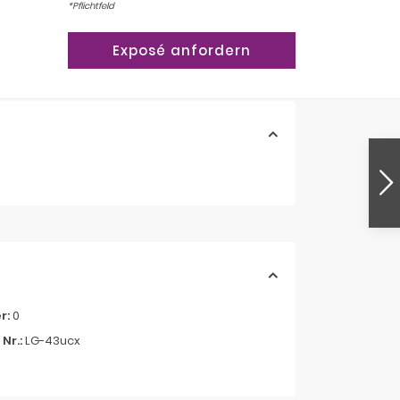
*Pflichtfeld
r:
0
Nr.:
LG-43ucx