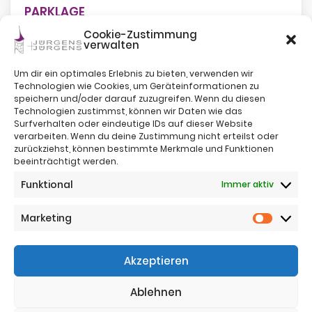
PARKLAGE
Cookie-Zustimmung
verwalten
Um dir ein optimales Erlebnis zu bieten, verwenden wir
Technologien wie Cookies, um Geräteinformationen zu
speichern und/oder darauf zuzugreifen. Wenn du diesen
Technologien zustimmst, können wir Daten wie das
Surfverhalten oder eindeutige IDs auf dieser Website
verarbeiten. Wenn du deine Zustimmung nicht erteilst oder
zurückziehst, können bestimmte Merkmale und Funktionen
beeinträchtigt werden.
Impressum
Funktional
Immer aktiv
Nutzungsbestimmungen
Sitemap
Datenschutz
Marketing
Marketi
Telefon:
+43 (0)664 4221383
Akzeptieren
Telefon:
+43 (0)650 5836683
Email:
office@jj-immo.at
Ablehnen
Website:
www.jj-immo.at