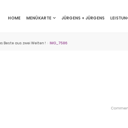
HOME
MENÜKARTE
JÜRGENS + JÜRGENS
LEISTU
s Beste aus zwei Welten !
IMG_7586
Commen