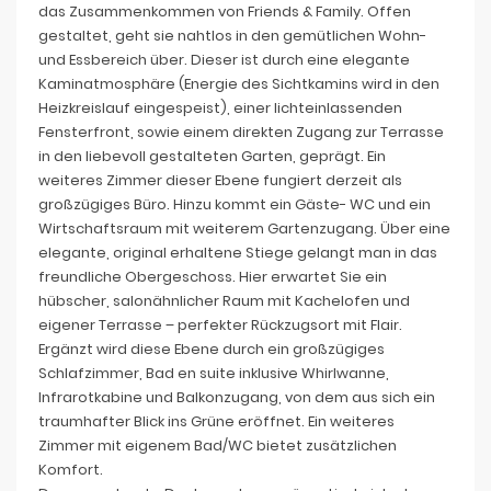
das Zusammenkommen von Friends & Family. Offen
gestaltet, geht sie nahtlos in den gemütlichen Wohn-
und Essbereich über. Dieser ist durch eine elegante
Kaminatmosphäre (Energie des Sichtkamins wird in den
Heizkreislauf eingespeist), einer lichteinlassenden
Fensterfront, sowie einem direkten Zugang zur Terrasse
in den liebevoll gestalteten Garten, geprägt. Ein
weiteres Zimmer dieser Ebene fungiert derzeit als
großzügiges Büro. Hinzu kommt ein Gäste- WC und ein
Wirtschaftsraum mit weiterem Gartenzugang. Über eine
elegante, original erhaltene Stiege gelangt man in das
freundliche Obergeschoss. Hier erwartet Sie ein
hübscher, salonähnlicher Raum mit Kachelofen und
eigener Terrasse – perfekter Rückzugsort mit Flair.
Ergänzt wird diese Ebene durch ein großzügiges
Schlafzimmer, Bad en suite inklusive Whirlwanne,
Infrarotkabine und Balkonzugang, von dem aus sich ein
traumhafter Blick ins Grüne eröffnet. Ein weiteres
Zimmer mit eigenem Bad/WC bietet zusätzlichen
Komfort.