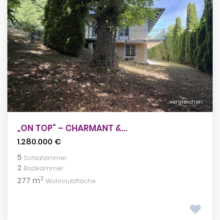
vergleichen
„ON TOP“ – CHARMANT &...
1.280.000 €
5
Schlafzimmer
2
Badezimmer
2
277 m
Wohnnutzfläche