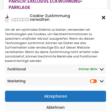
PARSCH: EXKLUSIVE ECKWOHNUNG-
PARKLAGE
Cookie-Zustimmung
verwalten
Um dir ein optimales Erlebnis zu bieten, verwenden wir
Technologien wie Cookies, um Geräteinformationen zu
speichern und/oder darauf zuzugreifen. Wenn du diesen
Technologien zustimmst, können wir Daten wie das
Surfverhalten oder eindeutige IDs auf dieser Website
verarbeiten. Wenn du deine Zustimmung nicht erteilst oder
zurückziehst, können bestimmte Merkmale und Funktionen
beeinträchtigt werden.
Impressum
Funktional
Immer aktiv
Nutzungsbestimmungen
Sitemap
Datenschutz
Marketing
Marketi
Telefon:
+43 (0)664 4221383
Akzeptieren
Telefon:
+43 (0)650 5836683
Email:
office@jj-immo.at
Ablehnen
Website:
www.jj-immo.at