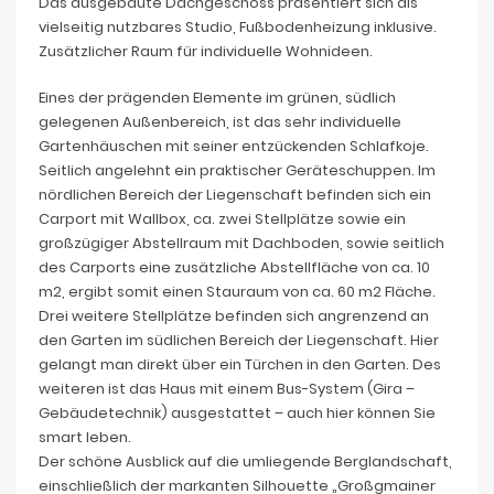
Das ausgebaute Dachgeschoss präsentiert sich als
vielseitig nutzbares Studio, Fußbodenheizung inklusive.
Zusätzlicher Raum für individuelle Wohnideen.
Eines der prägenden Elemente im grünen, südlich
gelegenen Außenbereich, ist das sehr individuelle
Gartenhäuschen mit seiner entzückenden Schlafkoje.
Seitlich angelehnt ein praktischer Geräteschuppen. Im
nördlichen Bereich der Liegenschaft befinden sich ein
Carport mit Wallbox, ca. zwei Stellplätze sowie ein
großzügiger Abstellraum mit Dachboden, sowie seitlich
des Carports eine zusätzliche Abstellfläche von ca. 10
m2, ergibt somit einen Stauraum von ca. 60 m2 Fläche.
Drei weitere Stellplätze befinden sich angrenzend an
den Garten im südlichen Bereich der Liegenschaft. Hier
gelangt man direkt über ein Türchen in den Garten. Des
weiteren ist das Haus mit einem Bus-System (Gira –
Gebäudetechnik) ausgestattet – auch hier können Sie
smart leben.
Der schöne Ausblick auf die umliegende Berglandschaft,
einschließlich der markanten Silhouette „Großgmainer