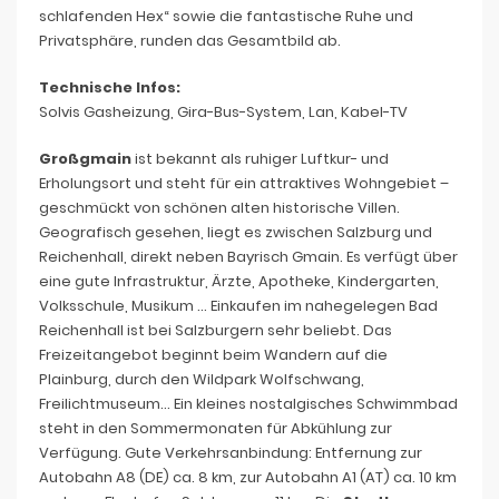
schlafenden Hex“ sowie die fantastische Ruhe und
Privatsphäre, runden das Gesamtbild ab.
Technische Infos:
Solvis Gasheizung, Gira-Bus-System, Lan, Kabel-TV
Großgmain
ist bekannt als ruhiger Luftkur- und
Erholungsort und steht für ein attraktives Wohngebiet –
geschmückt von schönen alten historische Villen.
Geografisch gesehen, liegt es zwischen Salzburg und
Reichenhall, direkt neben Bayrisch Gmain. Es verfügt über
eine gute Infrastruktur, Ärzte, Apotheke, Kindergarten,
Volksschule, Musikum … Einkaufen im nahegelegen Bad
Reichenhall ist bei Salzburgern sehr beliebt. Das
Freizeitangebot beginnt beim Wandern auf die
Plainburg, durch den Wildpark Wolfschwang,
Freilichtmuseum… Ein kleines nostalgisches Schwimmbad
steht in den Sommermonaten für Abkühlung zur
Verfügung. Gute Verkehrsanbindung: Entfernung zur
Autobahn A8 (DE) ca. 8 km, zur Autobahn A1 (AT) ca. 10 km