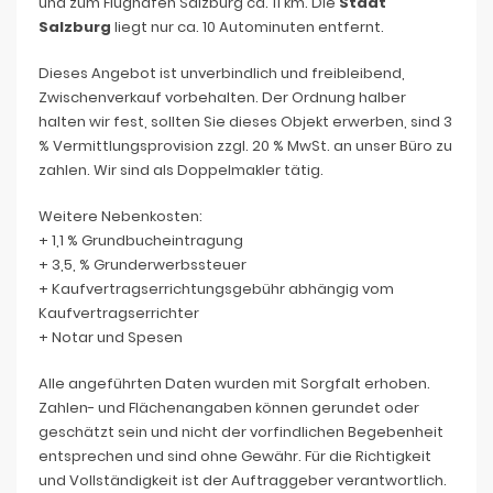
und zum Flughafen Salzburg ca. 11 km. Die
Stadt
Salzburg
liegt nur ca. 10 Autominuten entfernt.
Dieses Angebot ist unverbindlich und freibleibend,
Zwischenverkauf vorbehalten. Der Ordnung halber
halten wir fest, sollten Sie dieses Objekt erwerben, sind 3
% Vermittlungsprovision zzgl. 20 % MwSt. an unser Büro zu
zahlen. Wir sind als Doppelmakler tätig.
Weitere Nebenkosten:
+ 1,1 % Grundbucheintragung
+ 3,5, % Grunderwerbssteuer
+ Kaufvertragserrichtungsgebühr abhängig vom
Kaufvertragserrichter
+ Notar und Spesen
Alle angeführten Daten wurden mit Sorgfalt erhoben.
Zahlen- und Flächenangaben können gerundet oder
geschätzt sein und nicht der vorfindlichen Begebenheit
entsprechen und sind ohne Gewähr. Für die Richtigkeit
und Vollständigkeit ist der Auftraggeber verantwortlich.