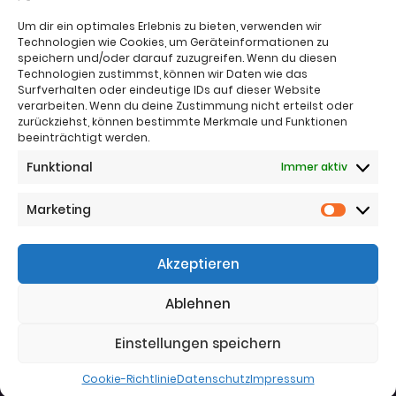
Um dir ein optimales Erlebnis zu bieten, verwenden wir
Technologien wie Cookies, um Geräteinformationen zu
speichern und/oder darauf zuzugreifen. Wenn du diesen
Technologien zustimmst, können wir Daten wie das
Surfverhalten oder eindeutige IDs auf dieser Website
verarbeiten. Wenn du deine Zustimmung nicht erteilst oder
zurückziehst, können bestimmte Merkmale und Funktionen
beeinträchtigt werden.
Impressum
Funktional
Immer aktiv
Nutzungsbestimmungen
Sitemap
Datenschutz
Marketing
Marketi
Telefon:
+43 (0)664 4221383
Akzeptieren
Telefon:
+43 (0)650 5836683
Email:
office@jj-immo.at
Ablehnen
Website:
www.jj-immo.at
Einstellungen speichern
Cookie-Richtlinie
Datenschutz
Impressum
© 2025
Die Mediax GmbH