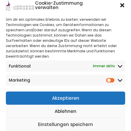
Cookie-Zustimmung
verwalten
Um dir ein optimales Erlebnis zu bieten, verwenden wir
Technologien wie Cookies, um Geräteinformationen zu
speichern und/oder darauf zuzugreifen. Wenn du diesen
Technologien zustimmst, können wir Daten wie das
Surfverhalten oder eindeutige IDs auf dieser Website
verarbeiten. Wenn du deine Zustimmung nicht erteilst oder
zurückziehst, können bestimmte Merkmale und Funktionen
beeinträchtigt werden.
Impressum
Funktional
Immer aktiv
Nutzungsbestimmungen
Sitemap
Datenschutz
Marketing
Marketi
Telefon:
+43 (0)664 4221383
Akzeptieren
Telefon:
+43 (0)650 5836683
Email:
office@jj-immo.at
Ablehnen
Website:
www.jj-immo.at
Einstellungen speichern