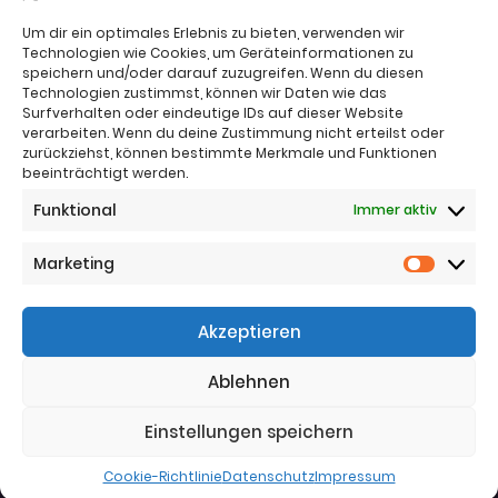
Um dir ein optimales Erlebnis zu bieten, verwenden wir
Technologien wie Cookies, um Geräteinformationen zu
speichern und/oder darauf zuzugreifen. Wenn du diesen
Technologien zustimmst, können wir Daten wie das
Surfverhalten oder eindeutige IDs auf dieser Website
verarbeiten. Wenn du deine Zustimmung nicht erteilst oder
zurückziehst, können bestimmte Merkmale und Funktionen
beeinträchtigt werden.
Impressum
Funktional
Immer aktiv
Nutzungsbestimmungen
Sitemap
Datenschutz
Marketing
Marketi
Telefon:
+43 (0)664 4221383
Akzeptieren
Telefon:
+43 (0)650 5836683
Email:
office@jj-immo.at
Ablehnen
Website:
www.jj-immo.at
Einstellungen speichern
Cookie-Richtlinie
Datenschutz
Impressum
© 2025
Die Mediax GmbH