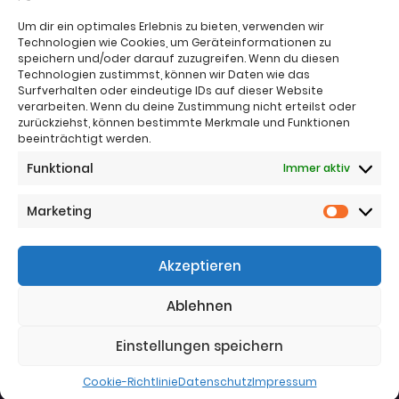
Um dir ein optimales Erlebnis zu bieten, verwenden wir
Technologien wie Cookies, um Geräteinformationen zu
speichern und/oder darauf zuzugreifen. Wenn du diesen
Technologien zustimmst, können wir Daten wie das
Surfverhalten oder eindeutige IDs auf dieser Website
verarbeiten. Wenn du deine Zustimmung nicht erteilst oder
zurückziehst, können bestimmte Merkmale und Funktionen
beeinträchtigt werden.
Impressum
Funktional
Immer aktiv
Nutzungsbestimmungen
Sitemap
Datenschutz
Marketing
Marketi
Telefon:
+43 (0)664 4221383
Akzeptieren
Telefon:
+43 (0)650 5836683
Email:
office@jj-immo.at
Ablehnen
Website:
www.jj-immo.at
Einstellungen speichern
Cookie-Richtlinie
Datenschutz
Impressum
© 2025
Die Mediax GmbH