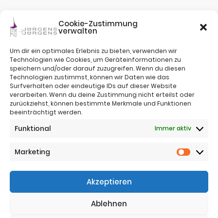
Cookie-Zustimmung
verwalten
Um dir ein optimales Erlebnis zu bieten, verwenden wir
Technologien wie Cookies, um Geräteinformationen zu
speichern und/oder darauf zuzugreifen. Wenn du diesen
Technologien zustimmst, können wir Daten wie das
Surfverhalten oder eindeutige IDs auf dieser Website
verarbeiten. Wenn du deine Zustimmung nicht erteilst oder
zurückziehst, können bestimmte Merkmale und Funktionen
beeinträchtigt werden.
Impressum
Funktional
Immer aktiv
Nutzungsbestimmungen
Sitemap
Datenschutz
Marketing
Marketi
Telefon:
+43 (0)664 4221383
Akzeptieren
Telefon:
+43 (0)650 5836683
Email:
office@jj-immo.at
Ablehnen
Website:
www.jj-immo.at