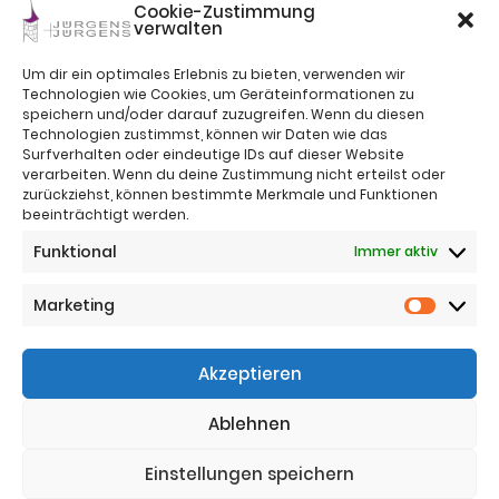
Cookie-Zustimmung
verwalten
Um dir ein optimales Erlebnis zu bieten, verwenden wir
Technologien wie Cookies, um Geräteinformationen zu
speichern und/oder darauf zuzugreifen. Wenn du diesen
Technologien zustimmst, können wir Daten wie das
Surfverhalten oder eindeutige IDs auf dieser Website
verarbeiten. Wenn du deine Zustimmung nicht erteilst oder
zurückziehst, können bestimmte Merkmale und Funktionen
beeinträchtigt werden.
Impressum
Funktional
Immer aktiv
Nutzungsbestimmungen
Sitemap
Datenschutz
Marketing
Marketi
Telefon:
+43 (0)664 4221383
Akzeptieren
Telefon:
+43 (0)650 5836683
Email:
office@jj-immo.at
Ablehnen
Website:
www.jj-immo.at
Einstellungen speichern