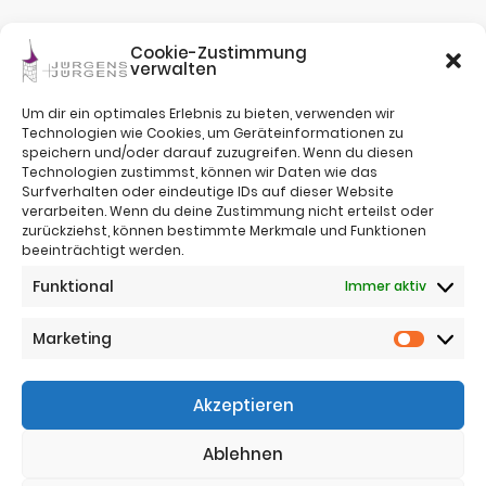
Cookie-Zustimmung
verwalten
Um dir ein optimales Erlebnis zu bieten, verwenden wir
Technologien wie Cookies, um Geräteinformationen zu
speichern und/oder darauf zuzugreifen. Wenn du diesen
Technologien zustimmst, können wir Daten wie das
Surfverhalten oder eindeutige IDs auf dieser Website
verarbeiten. Wenn du deine Zustimmung nicht erteilst oder
zurückziehst, können bestimmte Merkmale und Funktionen
beeinträchtigt werden.
Impressum
Funktional
Immer aktiv
Nutzungsbestimmungen
Sitemap
Datenschutz
Marketing
Marketi
Telefon:
+43 (0)664 4221383
Akzeptieren
Telefon:
+43 (0)650 5836683
Email:
office@jj-immo.at
Ablehnen
Website:
www.jj-immo.at