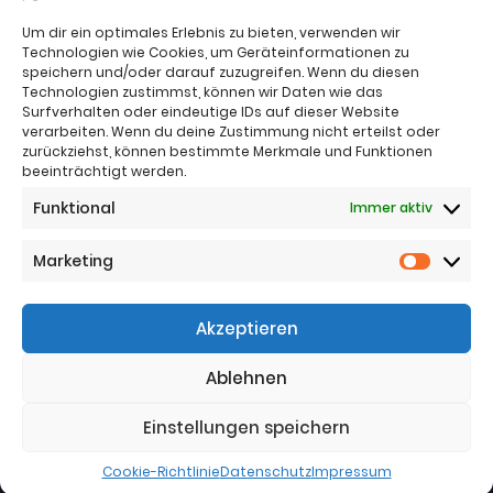
Um dir ein optimales Erlebnis zu bieten, verwenden wir
Technologien wie Cookies, um Geräteinformationen zu
speichern und/oder darauf zuzugreifen. Wenn du diesen
Technologien zustimmst, können wir Daten wie das
Surfverhalten oder eindeutige IDs auf dieser Website
verarbeiten. Wenn du deine Zustimmung nicht erteilst oder
zurückziehst, können bestimmte Merkmale und Funktionen
beeinträchtigt werden.
Impressum
Funktional
Immer aktiv
Nutzungsbestimmungen
Sitemap
Datenschutz
Marketing
Marketi
Telefon:
+43 (0)664 4221383
Akzeptieren
Telefon:
+43 (0)650 5836683
Email:
office@jj-immo.at
Ablehnen
Website:
www.jj-immo.at
Einstellungen speichern
Cookie-Richtlinie
Datenschutz
Impressum
© 2025
Die Mediax GmbH