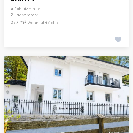
5
Schlafzimmer
2
Badezimmer
2
277 m
Wohnnutzfläche
vergleichen